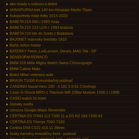
ako mlady s rodinou a detmi
ANNAPURNA trek 140 km Himalaje Martin Tham
Autoportrety moje fotky 2015-2020
BABETA 210 000 r.1983 moja
BABETA 210 122 LUX r. 1993 bratova
BABETA 210 ide do Sveta z Bratislavy
BAJONET vojensky švedsky 1910
Barta Julius maliar
BATERKY Fenix ,LedLensen, Osram, MAG Tite , GP
BENIDORM REWACO
BMW 328 Mille Miglia Watch Swiss Chronograph
BMW Cabrio Mato
Bokol Milan veterany auta .
BRAUN T1000 Komunikačný prijímač
CANDINO Naval Hero 200 - 4.181.5.0.81 Chrohogr.
Casio G-Shock MRG-1 Titanium WR 20Bar Module 1556 z r.1998
CASIO watch čo mam
čelovky svetla
cenzura Google Maps Slovensko
CERTINA DS TITAN 113 7300 11 a DS N2 184.7100.43
CERTINA DS Trionyx 7092-7192
Certina DS4 C022.410.11 38mm
česky narodny investičny fond - podvod