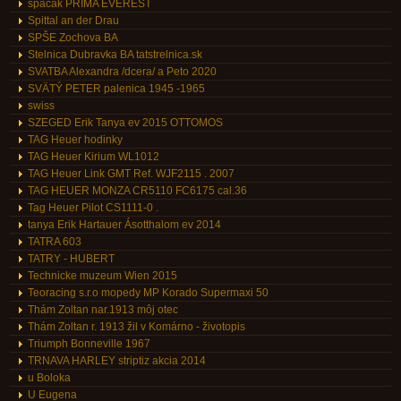
spacak PRIMA EVEREST
Spittal an der Drau
SPŠE Zochova BA
Stelnica Dubravka BA tatstrelnica.sk
SVATBA Alexandra /dcera/ a Peto 2020
SVÄTÝ PETER palenica 1945 -1965
swiss
SZEGED Erik Tanya ev 2015 OTTOMOS
TAG Heuer hodinky
TAG Heuer Kirium WL1012
TAG Heuer Link GMT Ref. WJF2115 . 2007
TAG HEUER MONZA CR5110 FC6175 cal.36
Tag Heuer Pilot CS1111-0 .
tanya Erik Hartauer Ásotthalom ev 2014
TATRA 603
TATRY - HUBERT
Technicke muzeum Wien 2015
Teoracing s.r.o mopedy MP Korado Supermaxi 50
Thám Zoltan nar.1913 môj otec
Thám Zoltan r. 1913 žil v Komárno - životopis
Triumph Bonneville 1967
TRNAVA HARLEY striptiz akcia 2014
u Boloka
U Eugena