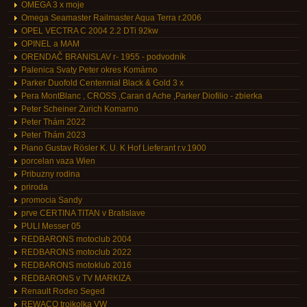
OMEGA 3 x moje
Omega Seamaster Railmaster Aqua Terra r.2006
OPEL VECTRA C 2004 2.2 DTi 92kw
OPINEL a MAM
ORENDAČ BRANISLAV r- 1955 - podvodník
Palenica Svaty Peter okres Komárno
Parker Duofold Centennial Black & Gold 3 x
Pera MontBlanc , CROSS ,Caran d Ache ,Parker Diofilio - zbierka
Peter Scheiner Zurich Komarno
Peter Thám 2022
Peter Thám 2023
Piano Gustav Rösler K. U. K Hof Lieferant r.v.1900
porcelan vaza Wien
Pribuzny rodina
priroda
promocia Sandy
prve CERTINA TITAN v Bratislave
PULI Messer 05
REDBARONS motoclub 2004
REDBARONS motoclub 2022
REDBARONS motoklub 2016
REDBARONS v TV MARKIZA
Renault Rodeo Seged
REWACO trojkolka VW