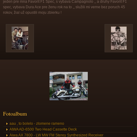
jeden pre mna Favorit F1 Spec, s vybava Campagnolo ,, a druhy Favorit F1
spec, vybava Dura Ace pre ženu rok na to ,, služili mi verne bez poruch 45
rokov, žial už opustili moju zbierku !
Fotoalbum
aau , to bolelo - zlomene rameno
AIWA AD-6500 Two Head Cassette Deck
Aiwa AX 7800 - LW MW FM Sterey Synthesized Receiver