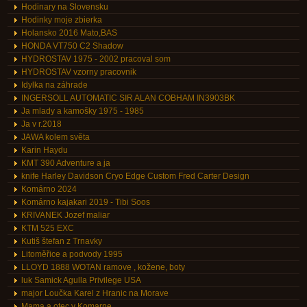
Hodinary na Slovensku
Hodinky moje zbierka
Holansko 2016 Mato,BAS
HONDA VT750 C2 Shadow
HYDROSTAV 1975 - 2002 pracoval som
HYDROSTAV vzorny pracovnik
Idylka na záhrade
INGERSOLL AUTOMATIC SIR ALAN COBHAM IN3903BK
Ja mlady a kamošky 1975 - 1985
Ja v r.2018
JAWA kolem světa
Karin Haydu
KMT 390 Adventure a ja
knife Harley Davidson Cryo Edge Custom Fred Carter Design
Komárno 2024
Komárno kajakari 2019 - Tibi Soos
KRIVANEK Jozef maliar
KTM 525 EXC
Kutiš štefan z Trnavky
Litoměřice a podvody 1995
LLOYD 1888 WOTAN ramove , kožene, boty
luk Samick Agulla Privilege USA
major Loučka Karel z Hranic na Morave
Mama a otec v Komarne