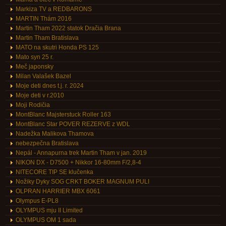
Markiza TV a REDBARONS
MARTIN Thám 2016
Martin Tham 2022 statok Dračia Brana
Martin Tham Bratislava
MATO na skutri Honda PS 125
Mato syn 25 r.
Meč japonsky
Milan Valašek Bazel
Moje deti dnes t.j. r. 2024
Moje deti v r.2010
Moji Rodičia
MontBlanc Majsterstuck Roller 163
MontBlanc Star POVER REZERVE z WDL
Nadežka Malikova Thamova
nebezpečna Bratislava
Nepál - Annapurna trek Martin Tham v jan. 2019
NIKON DX - D7500 + Nikkor 16-80mm F/2,8-4
NITECORE TIP SE klučenka
Nožiky Dyky SOG CRKT BOKER MAGNUM PULI
OLPRAN HARRIER MBX 6061
Olympus E-PL8
OLYMPUS mju II Limited
OLYMPUS OM 1 sada