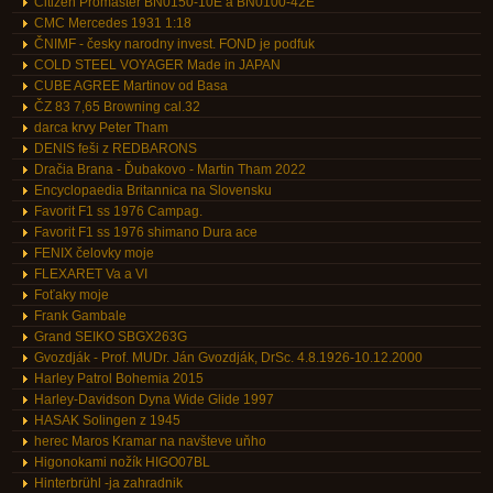
Citizen Promaster BN0150-10E a BN0100-42E
CMC Mercedes 1931 1:18
ČNIMF - česky narodny invest. FOND je podfuk
COLD STEEL VOYAGER Made in JAPAN
CUBE AGREE Martinov od Basa
ČZ 83 7,65 Browning cal.32
darca krvy Peter Tham
DENIS feši z REDBARONS
Dračia Brana - Ďubakovo - Martin Tham 2022
Encyclopaedia Britannica na Slovensku
Favorit F1 ss 1976 Campag.
Favorit F1 ss 1976 shimano Dura ace
FENIX čelovky moje
FLEXARET Va a VI
Foťaky moje
Frank Gambale
Grand SEIKO SBGX263G
Gvozdják - Prof. MUDr. Ján Gvozdják, DrSc. 4.8.1926-10.12.2000
Harley Patrol Bohemia 2015
Harley-Davidson Dyna Wide Glide 1997
HASAK Solingen z 1945
herec Maros Kramar na navšteve uňho
Higonokami nožík HIGO07BL
Hinterbrühl -ja zahradnik