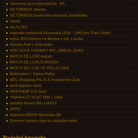
Vazovova ulica nebezpečna - BA
VICTORINOX zbierka
VICTORINOX Evoke Alox recenzia zberatelska
Vierka
vila ALTEA
Vojenské osobnosti Slovenska 1939 – 1945 por.Tham Zoltan
vojna SDZ Hranice na Morave u mjr. Loučku.
Vokurka Petr v GOA-India
VRECKOVE HODINKY IWC ,OMEGA ,DOXA
WATCH DE LUXE Aupark
WATCH DE LUXE EUROVEA
WATCH DE LUXE OC POLUS 2006
Watermann L´Etalon Roller
WDL Shopping PALACE hodinarstvo-Zlato
werk fulpmes cepín
WERTHEIM 21S šijaci
YAMAHA DT 50 MT 5M6 r. 1996
yamaha tenere 660 a MATO
ZIPPO
Zlatnictvo BENIX Michalska BA
Zlomene rameno ruky na zastavke elektr.
Posledné fotografie