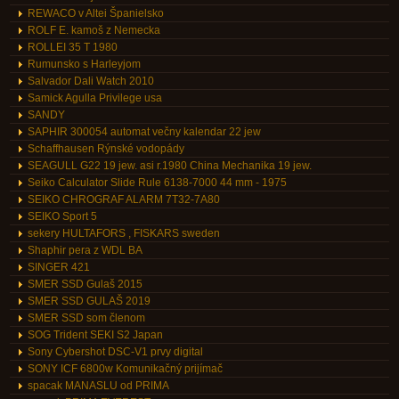
REWACO v Altei Španielsko
ROLF E. kamoš z Nemecka
ROLLEI 35 T 1980
Rumunsko s Harleyjom
Salvador Dali Watch 2010
Samick Agulla Privilege usa
SANDY
SAPHIR 300054 automat večny kalendar 22 jew
Schaffhausen Rýnské vodopády
SEAGULL G22 19 jew. asi r.1980 China Mechanika 19 jew.
Seiko Calculator Slide Rule 6138-7000 44 mm - 1975
SEIKO CHROGRAF ALARM 7T32-7A80
SEIKO Sport 5
sekery HULTAFORS , FISKARS sweden
Shaphir pera z WDL BA
SINGER 421
SMER SSD Gulaš 2015
SMER SSD GULAŠ 2019
SMER SSD som členom
SOG Trident SEKI S2 Japan
Sony Cybershot DSC-V1 prvy digital
SONY ICF 6800w Komunikačný prijímač
spacak MANASLU od PRIMA