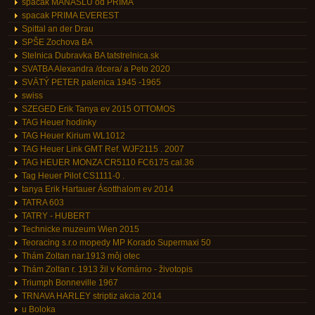
spacak MANASLU od PRIMA
spacak PRIMA EVEREST
Spittal an der Drau
SPŠE Zochova BA
Stelnica Dubravka BA tatstrelnica.sk
SVATBA Alexandra /dcera/ a Peto 2020
SVÄTÝ PETER palenica 1945 -1965
swiss
SZEGED Erik Tanya ev 2015 OTTOMOS
TAG Heuer hodinky
TAG Heuer Kirium WL1012
TAG Heuer Link GMT Ref. WJF2115 . 2007
TAG HEUER MONZA CR5110 FC6175 cal.36
Tag Heuer Pilot CS1111-0 .
tanya Erik Hartauer Ásotthalom ev 2014
TATRA 603
TATRY - HUBERT
Technicke muzeum Wien 2015
Teoracing s.r.o mopedy MP Korado Supermaxi 50
Thám Zoltan nar.1913 môj otec
Thám Zoltan r. 1913 žil v Komárno - životopis
Triumph Bonneville 1967
TRNAVA HARLEY striptiz akcia 2014
u Boloka