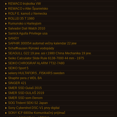
REWACO trojkolka VW
REWACO v Altei Španielsko
ROLF E. kamoš z Nemecka
ROLLEI 35 T 1980
Rumunsko s Harleyjom
Salvador Dali Watch 2010
Samick Agulla Privilege usa
SANDY
SAPHIR 300054 automat večny kalendar 22 jew
Schaffhausen Rýnské vodopády
SEAGULL G22 19 jew. asi r.1980 China Mechanika 19 jew.
Seiko Calculator Slide Rule 6138-7000 44 mm - 1975
SEIKO CHROGRAF ALARM 7T32-7A80
SEIKO Sport 5
sekery HULTAFORS , FISKARS sweden
Shaphir pera z WDL BA
SINGER 421
SMER SSD Gulaš 2015
SMER SSD GULAŠ 2019
SMER SSD som členom
SOG Trident SEKI S2 Japan
Sony Cybershot DSC-V1 prvy digital
SONY ICF 6800w Komunikačný prijímač