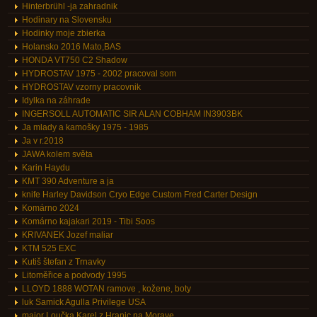
Hinterbrühl -ja zahradnik
Hodinary na Slovensku
Hodinky moje zbierka
Holansko 2016 Mato,BAS
HONDA VT750 C2 Shadow
HYDROSTAV 1975 - 2002 pracoval som
HYDROSTAV vzorny pracovnik
Idylka na záhrade
INGERSOLL AUTOMATIC SIR ALAN COBHAM IN3903BK
Ja mlady a kamošky 1975 - 1985
Ja v r.2018
JAWA kolem světa
Karin Haydu
KMT 390 Adventure a ja
knife Harley Davidson Cryo Edge Custom Fred Carter Design
Komárno 2024
Komárno kajakari 2019 - Tibi Soos
KRIVANEK Jozef maliar
KTM 525 EXC
Kutiš štefan z Trnavky
Litoměřice a podvody 1995
LLOYD 1888 WOTAN ramove , kožene, boty
luk Samick Agulla Privilege USA
major Loučka Karel z Hranic na Morave