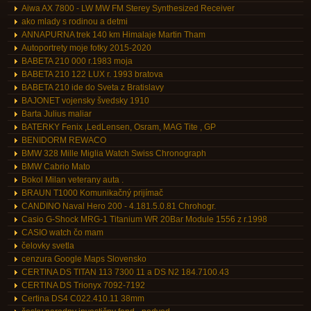
Aiwa AX 7800 - LW MW FM Sterey Synthesized Receiver
ako mlady s rodinou a detmi
ANNAPURNA trek 140 km Himalaje Martin Tham
Autoportrety moje fotky 2015-2020
BABETA 210 000 r.1983 moja
BABETA 210 122 LUX r. 1993 bratova
BABETA 210 ide do Sveta z Bratislavy
BAJONET vojensky švedsky 1910
Barta Julius maliar
BATERKY Fenix ,LedLensen, Osram, MAG Tite , GP
BENIDORM REWACO
BMW 328 Mille Miglia Watch Swiss Chronograph
BMW Cabrio Mato
Bokol Milan veterany auta .
BRAUN T1000 Komunikačný prijímač
CANDINO Naval Hero 200 - 4.181.5.0.81 Chrohogr.
Casio G-Shock MRG-1 Titanium WR 20Bar Module 1556 z r.1998
CASIO watch čo mam
čelovky svetla
cenzura Google Maps Slovensko
CERTINA DS TITAN 113 7300 11 a DS N2 184.7100.43
CERTINA DS Trionyx 7092-7192
Certina DS4 C022.410.11 38mm