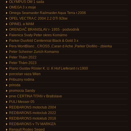
OLYMPUS OM 1 sada
OMEGA 3 x moje
Omega Seamaster Railmaster Aqua Terra r.2006
OPEL VECTRA C 2004 2.2 DTi 92kw
OPINEL a MAM
ORENDAČ BRANISLAV r- 1955 - podvodník
Palenica Svaty Peter okres Komárno
Parker Duofold Centennial Black & Gold 3 x
Pera MontBlanc , CROSS ,Caran d Ache ,Parker Diofilio - zbierka
Peter Scheiner Zurich Komarno
Peter Thám 2022
Peter Thám 2023
Piano Gustav Rösler K. U. K Hof Lieferant r.v.1900
porcelan vaza Wien
Pribuzny rodina
priroda
promocia Sandy
prve CERTINA TITAN v Bratislave
PULI Messer 05
REDBARONS motoclub 2004
REDBARONS motoclub 2022
REDBARONS motoklub 2016
REDBARONS v TV MARKIZA
Renault Rodeo Seged