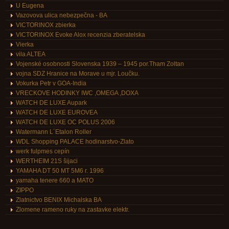
U Eugena
Vazovova ulica nebezpečna - BA
VICTORINOX zbierka
VICTORINOX Evoke Alox recenzia zberatelska
Vierka
vila ALTEA
Vojenské osobnosti Slovenska 1939 – 1945 por.Tham Zoltan
vojna SDZ Hranice na Morave u mjr. Loučku.
Vokurka Petr v GOA-India
VRECKOVE HODINKY IWC ,OMEGA ,DOXA
WATCH DE LUXE Aupark
WATCH DE LUXE EUROVEA
WATCH DE LUXE OC POLUS 2006
Watermann L´Etalon Roller
WDL Shopping PALACE hodinarstvo-Zlato
werk fulpmes cepín
WERTHEIM 21S šijaci
YAMAHA DT 50 MT 5M6 r. 1996
yamaha tenere 660 a MATO
ZIPPO
Zlatnictvo BENIX Michalska BA
Zlomene rameno ruky na zastavke elektr.