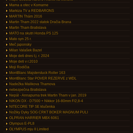
Mama a otec v Komarne
Markiza TV a REDBARONS
MARTIN Thám 2016
Martin Tham 2022 statok Dračia Brana
Martin Tham Bratislava
MATO na skutri Honda PS 125
Mato syn 25 r.
Meč japonsky
Milan Valašek Bazel
Moje deti dnes t.j. r. 2024
Moje deti v r.2010
Moji Rodičia
MontBlanc Majsterstuck Roller 163
MontBlanc Star POVER REZERVE z WDL
Nadežka Malikova Thamova
nebezpečna Bratislava
Nepál - Annapurna trek Martin Tham v jan. 2019
NIKON DX - D7500 + Nikkor 16-80mm F/2,8-4
NITECORE TIP SE klučenka
Nožiky Dyky SOG CRKT BOKER MAGNUM PULI
OLPRAN HARRIER MBX 6061
Olympus E-PL8
OLYMPUS mju II Limited