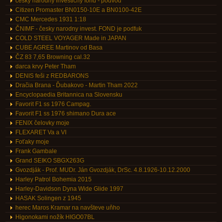
česky narodny investičny fond - podvod
Citizen Promaster BN0150-10E a BN0100-42E
CMC Mercedes 1931 1:18
ČNIMF - česky narodny invest. FOND je podfuk
COLD STEEL VOYAGER Made in JAPAN
CUBE AGREE Martinov od Basa
ČZ 83 7,65 Browning cal.32
darca krvy Peter Tham
DENIS feši z REDBARONS
Dračia Brana - Ďubakovo - Martin Tham 2022
Encyclopaedia Britannica na Slovensku
Favorit F1 ss 1976 Campag.
Favorit F1 ss 1976 shimano Dura ace
FENIX čelovky moje
FLEXARET Va a VI
Foťaky moje
Frank Gambale
Grand SEIKO SBGX263G
Gvozdják - Prof. MUDr. Ján Gvozdják, DrSc. 4.8.1926-10.12.2000
Harley Patrol Bohemia 2015
Harley-Davidson Dyna Wide Glide 1997
HASAK Solingen z 1945
herec Maros Kramar na navšteve uňho
Higonokami nožík HIGO07BL