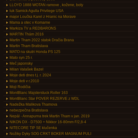
LLOYD 1888 WOTAN ramove , kožene, boty
luk Samick Agulla Privilege USA
major Loučka Karel z Hranic na Morave
Mama a otec v Komarne
Markiza TV a REDBARONS
MARTIN Thám 2016
Martin Tham 2022 statok Dračia Brana
Martin Tham Bratislava
MATO na skutri Honda PS 125
Mato syn 25 r.
Meč japonsky
Milan Valašek Bazel
Moje deti dnes t.j. r. 2024
Moje deti v r.2010
Moji Rodičia
MontBlanc Majsterstuck Roller 163
MontBlanc Star POVER REZERVE z WDL
Nadežka Malikova Thamova
nebezpečna Bratislava
Nepál - Annapurna trek Martin Tham v jan. 2019
NIKON DX - D7500 + Nikkor 16-80mm F/2,8-4
NITECORE TIP SE klučenka
Nožiky Dyky SOG CRKT BOKER MAGNUM PULI