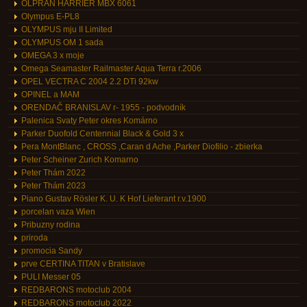
OLPRAN HARRIER MBX 6061
Olympus E-PL8
OLYMPUS mju II Limited
OLYMPUS OM 1 sada
OMEGA 3 x moje
Omega Seamaster Railmaster Aqua Terra r.2006
OPEL VECTRA C 2004 2.2 DTi 92kw
OPINEL a MAM
ORENDAČ BRANISLAV r- 1955 - podvodník
Palenica Svaty Peter okres Komárno
Parker Duofold Centennial Black & Gold 3 x
Pera MontBlanc , CROSS ,Caran d Ache ,Parker Diofilio - zbierka
Peter Scheiner Zurich Komarno
Peter Thám 2022
Peter Thám 2023
Piano Gustav Rösler K. U. K Hof Lieferant r.v.1900
porcelan vaza Wien
Pribuzny rodina
priroda
promocia Sandy
prve CERTINA TITAN v Bratislave
PULI Messer 05
REDBARONS motoclub 2004
REDBARONS motoclub 2022