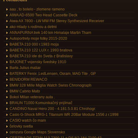
aau , to bolelo - zlomene rameno
AIWA AD-6500 Two Head Cassette Deck
Aiwa AX 7800 - LW MW FM Sterey Synthesized Receiver
ako mlady s rodinou a detmi
ANNAPURNA trek 140 km Himalaje Martin Tham
Autoportrety moje fotky 2015-2020
BABETA 210 000 r.1983 moja
BABETA 210 122 LUX r. 1993 bratova
BABETA 210 ide do Sveta z Bratislavy
BAJONET vojensky švedsky 1910
Barta Julius maliar
BATERKY Fenix ,LedLensen, Osram, MAG Tite , GP
BENIDORM REWACO
BMW 328 Mille Miglia Watch Swiss Chronograph
BMW Cabrio Mato
Bokol Milan veterany auta .
BRAUN T1000 Komunikačný prijímač
CANDINO Naval Hero 200 - 4.181.5.0.81 Chrohogr.
Casio G-Shock MRG-1 Titanium WR 20Bar Module 1556 z r.1998
CASIO watch čo mam
čelovky svetla
cenzura Google Maps Slovensko