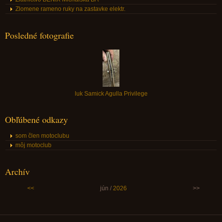
Zlomene rameno ruky na zastavke elektr.
Posledné fotografie
luk Samick Agulla Privilege
Obľúbené odkazy
som člen motoclubu
môj motoclub
Archív
<<
jún /
2026
>>