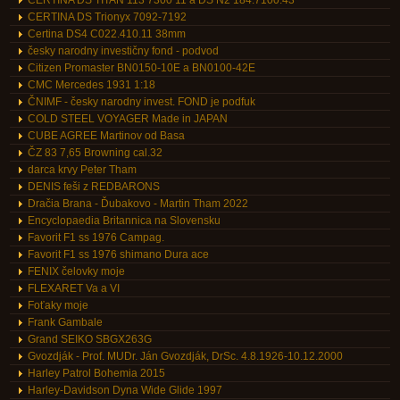
CERTINA DS TITAN 113 7300 11 a DS N2 184.7100.43
CERTINA DS Trionyx 7092-7192
Certina DS4 C022.410.11 38mm
česky narodny investičny fond - podvod
Citizen Promaster BN0150-10E a BN0100-42E
CMC Mercedes 1931 1:18
ČNIMF - česky narodny invest. FOND je podfuk
COLD STEEL VOYAGER Made in JAPAN
CUBE AGREE Martinov od Basa
ČZ 83 7,65 Browning cal.32
darca krvy Peter Tham
DENIS feši z REDBARONS
Dračia Brana - Ďubakovo - Martin Tham 2022
Encyclopaedia Britannica na Slovensku
Favorit F1 ss 1976 Campag.
Favorit F1 ss 1976 shimano Dura ace
FENIX čelovky moje
FLEXARET Va a VI
Foťaky moje
Frank Gambale
Grand SEIKO SBGX263G
Gvozdják - Prof. MUDr. Ján Gvozdják, DrSc. 4.8.1926-10.12.2000
Harley Patrol Bohemia 2015
Harley-Davidson Dyna Wide Glide 1997