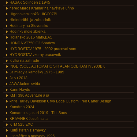
HASAK Solingen z 1945
herec Maros Kramar na navšteve uňho
Higonokami nožík HIGO07BL
Hinterbrühl -ja zahradnik
Hodinary na Slovensku
Hodinky moje zbierka
Holansko 2016 Mato,BAS
HONDA VT750 C2 Shadow
HYDROSTAV 1975 - 2002 pracoval som
HYDROSTAV vzorny pracovnik
Idylka na záhrade
INGERSOLL AUTOMATIC SIR ALAN COBHAM IN3903BK
Ja mlady a kamošky 1975 - 1985
Ja v r.2018
JAWA kolem světa
Karin Haydu
KMT 390 Adventure a ja
knife Harley Davidson Cryo Edge Custom Fred Carter Design
Komárno 2024
Komárno kajakari 2019 - Tibi Soos
KRIVANEK Jozef maliar
KTM 525 EXC
Kutiš štefan z Trnavky
Litoměřice a podvody 1995