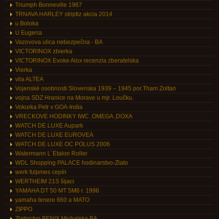
Triumph Bonneville 1967
TRNAVA HARLEY striptiz akcia 2014
u Boloka
U Eugena
Vazovova ulica nebezpečna - BA
VICTORINOX zbierka
VICTORINOX Evoke Alox recenzia zberatelska
Vierka
vila ALTEA
Vojenské osobnosti Slovenska 1939 – 1945 por.Tham Zoltan
vojna SDZ Hranice na Morave u mjr. Loučku.
Vokurka Petr v GOA-India
VRECKOVE HODINKY IWC ,OMEGA ,DOXA
WATCH DE LUXE Aupark
WATCH DE LUXE EUROVEA
WATCH DE LUXE OC POLUS 2006
Watermann L´Etalon Roller
WDL Shopping PALACE hodinarstvo-Zlato
werk fulpmes cepín
WERTHEIM 21S šijaci
YAMAHA DT 50 MT 5M6 r. 1996
yamaha tenere 660 a MATO
ZIPPO
Zlatnictvo BENIX Michalska BA