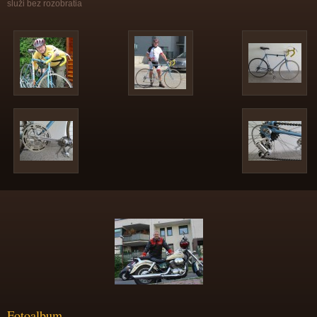
služi bez rozobratia
Fotoalbum