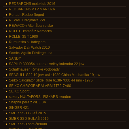
REDBARONS motoklub 2016
REDBARONS v TV MARKIZA
Renault Rodeo Seged
REWACO trojkolka VW
REWACO v Altei Španielsko
ROLF E. kamoš z Nemecka
ROLLEI 35 T 1980
Rumunsko s Harleyjom
Salvador Dali Watch 2010
Samick Agulla Privilege usa
SANDY
SAPHIR 300054 automat večny kalendar 22 jew
Schaffhausen Rýnské vodopády
SEAGULL G22 19 jew. asi r.1980 China Mechanika 19 jew.
Seiko Calculator Slide Rule 6138-7000 44 mm - 1975
SEIKO CHROGRAF ALARM 7T32-7A80
SEIKO Sport 5
sekery HULTAFORS , FISKARS sweden
Shaphir pera z WDL BA
SINGER 421
SMER SSD Gulaš 2015
SMER SSD GULAŠ 2019
SMER SSD som členom