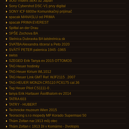
SOG Trident SEKI S2 Japan
Sony Cybershot DSC-V1 prvy digital
SONY ICF 6800w Komunikačný prijímač
spacak MANASLU od PRIMA
spacak PRIMA EVEREST
Spittal an der Drau
SPŠE Zochova BA
Stelnica Dubravka BA tatstrelnica.sk
SVATBA Alexandra /dcera/ a Peto 2020
SVÄTÝ PETER palenica 1945 -1965
swiss
SZEGED Erik Tanya ev 2015 OTTOMOS
TAG Heuer hodinky
TAG Heuer Kirium WL1012
TAG Heuer Link GMT Ref. WJF2115 . 2007
TAG HEUER MONZA CR5110 FC6175 cal.36
Tag Heuer Pilot CS1111-0 .
tanya Erik Hartauer Ásotthalom ev 2014
TATRA 603
TATRY - HUBERT
Technicke muzeum Wien 2015
Teoracing s.r.o mopedy MP Korado Supermaxi 50
Thám Zoltan nar.1913 môj otec
Thám Zoltan r. 1913 žil v Komárno - životopis