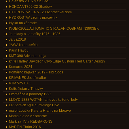
Holansko 2016 Mato,BAS
HONDA VT750 C2 Shadow
HYDROSTAV 1975 - 2002 pracoval som
HYDROSTAV vzorny pracovnik
Idylka na záhrade
INGERSOLL AUTOMATIC SIR ALAN COBHAM IN3903BK
Ja mlady a kamošky 1975 - 1985
Ja v r.2018
JAWA kolem světa
Karin Haydu
KMT 390 Adventure a ja
knife Harley Davidson Cryo Edge Custom Fred Carter Design
Komárno 2024
Komárno kajakari 2019 - Tibi Soos
KRIVANEK Jozef maliar
KTM 525 EXC
Kutiš štefan z Trnavky
Litoměřice a podvody 1995
LLOYD 1888 WOTAN ramove , kožene, boty
luk Samick Agulla Privilege USA
major Loučka Karel z Hranic na Morave
Mama a otec v Komarne
Markiza TV a REDBARONS
MARTIN Thám 2016