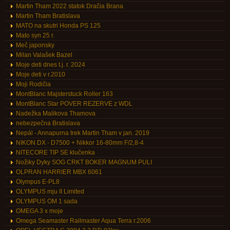
Martin Tham 2022 statok Dračia Brana
Martin Tham Bratislava
MATO na skutri Honda PS 125
Mato syn 25 r.
Meč japonsky
Milan Valašek Bazel
Moje deti dnes t.j. r. 2024
Moje deti v r.2010
Moji Rodičia
MontBlanc Majsterstuck Roller 163
MontBlanc Star POVER REZERVE z WDL
Nadežka Malikova Thamova
nebezpečna Bratislava
Nepál - Annapurna trek Martin Tham v jan. 2019
NIKON DX - D7500 + Nikkor 16-80mm F/2,8-4
NITECORE TIP SE klučenka
Nožiky Dyky SOG CRKT BOKER MAGNUM PULI
OLPRAN HARRIER MBX 6061
Olympus E-PL8
OLYMPUS mju II Limited
OLYMPUS OM 1 sada
OMEGA 3 x moje
Omega Seamaster Railmaster Aqua Terra r.2006