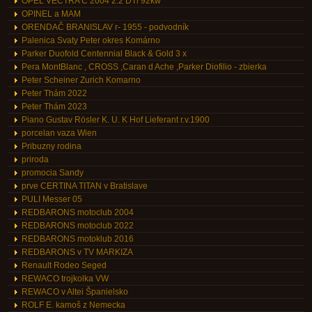
OPEL VECTRA C 2004 2.2 DTi 92kw
OPINEL a MAM
ORENDAČ BRANISLAV r- 1955 - podvodník
Palenica Svaty Peter okres Komárno
Parker Duofold Centennial Black & Gold 3 x
Pera MontBlanc , CROSS ,Caran d Ache ,Parker Diofilio - zbierka
Peter Scheiner Zurich Komarno
Peter Thám 2022
Peter Thám 2023
Piano Gustav Rösler K. U. K Hof Lieferant r.v.1900
porcelan vaza Wien
Pribuzny rodina
priroda
promocia Sandy
prve CERTINA TITAN v Bratislave
PULI Messer 05
REDBARONS motoclub 2004
REDBARONS motoclub 2022
REDBARONS motoklub 2016
REDBARONS v TV MARKIZA
Renault Rodeo Seged
REWACO trojkolka VW
REWACO v Altei Španielsko
ROLF E. kamoš z Nemecka