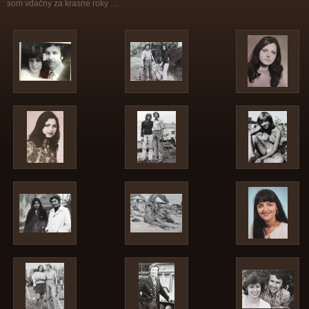
som vdačny za krasne roky ....