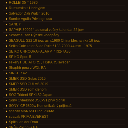
ROLLEI 35 T 1980
Rumunsko s Harleyjom
Salvador Dali Watch 2010
Samick Agulla Privilege usa
SANDY
SAPHIR 300054 automat večny kalendar 22 jew
Schaffhausen Rýnské vodopády
SEAGULL G22 19 jew. asi r.1980 China Mechanika 19 jew.
Seiko Calculator Slide Rule 6138-7000 44 mm - 1975
SEIKO CHROGRAF ALARM 7T32-7A80
SEIKO Sport 5
sekery HULTAFORS , FISKARS sweden
Shaphir pera z WDL BA
SINGER 421
SMER SSD Gulaš 2015
SMER SSD GULAŠ 2019
SMER SSD som členom
SOG Trident SEKI S2 Japan
Sony Cybershot DSC-V1 prvy digital
SONY ICF 6800w Komunikačný prijímač
spacak MANASLU od PRIMA
spacak PRIMA EVEREST
Spittal an der Drau
SPŠE Zochova BA