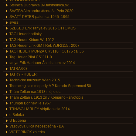
Stelnica Dubravka BA tatstrelnica.sk
SVATBA Alexandra /dcera/ a Peto 2020
SVÄTÝ PETER palenica 1945 -1965
swiss
SZEGED Erik Tanya ev 2015 OTTOMOS
TAG Heuer hodinky
TAG Heuer Kirium WL1012
TAG Heuer Link GMT Ref. WJF2115 . 2007
TAG HEUER MONZA CR5110 FC6175 cal.36
Tag Heuer Pilot CS1111-0 .
tanya Erik Hartauer Ásotthalom ev 2014
TATRA 603
TATRY - HUBERT
Technicke muzeum Wien 2015
Teoracing s.r.o mopedy MP Korado Supermaxi 50
Thám Zoltan nar.1913 môj otec
Thám Zoltan r. 1913 žil v Komárno - životopis
Triumph Bonneville 1967
TRNAVA HARLEY striptiz akcia 2014
u Boloka
U Eugena
Vazovova ulica nebezpečna - BA
VICTORINOX zbierka