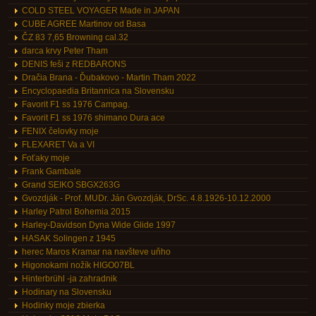
COLD STEEL VOYAGER Made in JAPAN
CUBE AGREE Martinov od Basa
ČZ 83 7,65 Browning cal.32
darca krvy Peter Tham
DENIS feši z REDBARONS
Dračia Brana - Ďubakovo - Martin Tham 2022
Encyclopaedia Britannica na Slovensku
Favorit F1 ss 1976 Campag.
Favorit F1 ss 1976 shimano Dura ace
FENIX čelovky moje
FLEXARET Va a VI
Foťaky moje
Frank Gambale
Grand SEIKO SBGX263G
Gvozdják - Prof. MUDr. Ján Gvozdják, DrSc. 4.8.1926-10.12.2000
Harley Patrol Bohemia 2015
Harley-Davidson Dyna Wide Glide 1997
HASAK Solingen z 1945
herec Maros Kramar na navšteve uňho
Higonokami nožík HIGO07BL
Hinterbrühl -ja zahradnik
Hodinary na Slovensku
Hodinky moje zbierka