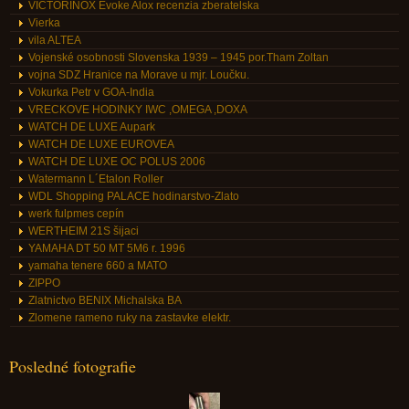
VICTORINOX Evoke Alox recenzia zberatelska
Vierka
vila ALTEA
Vojenské osobnosti Slovenska 1939 – 1945 por.Tham Zoltan
vojna SDZ Hranice na Morave u mjr. Loučku.
Vokurka Petr v GOA-India
VRECKOVE HODINKY IWC ,OMEGA ,DOXA
WATCH DE LUXE Aupark
WATCH DE LUXE EUROVEA
WATCH DE LUXE OC POLUS 2006
Watermann L´Etalon Roller
WDL Shopping PALACE hodinarstvo-Zlato
werk fulpmes cepín
WERTHEIM 21S šijaci
YAMAHA DT 50 MT 5M6 r. 1996
yamaha tenere 660 a MATO
ZIPPO
Zlatnictvo BENIX Michalska BA
Zlomene rameno ruky na zastavke elektr.
Posledné fotografie