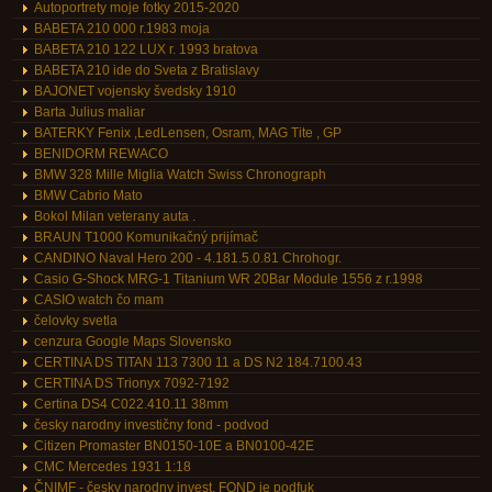
Autoportrety moje fotky 2015-2020
BABETA 210 000 r.1983 moja
BABETA 210 122 LUX r. 1993 bratova
BABETA 210 ide do Sveta z Bratislavy
BAJONET vojensky švedsky 1910
Barta Julius maliar
BATERKY Fenix ,LedLensen, Osram, MAG Tite , GP
BENIDORM REWACO
BMW 328 Mille Miglia Watch Swiss Chronograph
BMW Cabrio Mato
Bokol Milan veterany auta .
BRAUN T1000 Komunikačný prijímač
CANDINO Naval Hero 200 - 4.181.5.0.81 Chrohogr.
Casio G-Shock MRG-1 Titanium WR 20Bar Module 1556 z r.1998
CASIO watch čo mam
čelovky svetla
cenzura Google Maps Slovensko
CERTINA DS TITAN 113 7300 11 a DS N2 184.7100.43
CERTINA DS Trionyx 7092-7192
Certina DS4 C022.410.11 38mm
česky narodny investičny fond - podvod
Citizen Promaster BN0150-10E a BN0100-42E
CMC Mercedes 1931 1:18
ČNIMF - česky narodny invest. FOND je podfuk