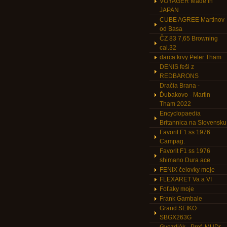
VOYAGER Made in
JAPAN
CUBE AGREE Martinov
od Basa
ČZ 83 7,65 Browning
cal.32
darca krvy Peter Tham
DENIS feši z
REDBARONS
Dračia Brana -
Ďubakovo - Martin
Tham 2022
Encyclopaedia
Britannica na Slovensku
Favorit F1 ss 1976
Campag.
Favorit F1 ss 1976
shimano Dura ace
FENIX čelovky moje
FLEXARET Va a VI
Foťaky moje
Frank Gambale
Grand SEIKO
SBGX263G