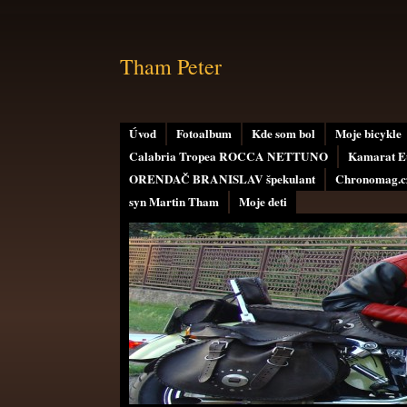
Tham Peter
Úvod
Fotoalbum
Kde som bol
Moje bicykle
Calabria Tropea ROCCA NETTUNO
Kamarat E
ORENDAČ BRANISLAV špekulant
Chronomag.cz
syn Martin Tham
Moje deti