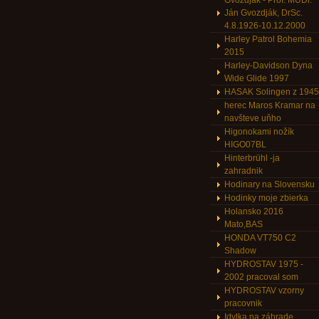
Gvozdják - Prof. MUDr.
Ján Gvozdják, DrSc.
4.8.1926-10.12.2000
Harley Patrol Bohemia
2015
Harley-Davidson Dyna
Wide Glide 1997
HASAK Solingen z 1945
herec Maros Kramar na
navšteve uňho
Higonokami nožík
HIGO07BL
Hinterbrühl -ja
zahradnik
Hodinary na Slovensku
Hodinky moje zbierka
Holansko 2016
Mato,BAS
HONDA VT750 C2
Shadow
HYDROSTAV 1975 -
2002 pracoval som
HYDROSTAV vzorny
pracovnik
Idylka na záhrade