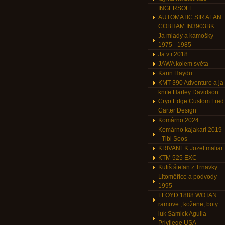
INGERSOLL
AUTOMATIC SIR ALAN
COBHAM IN3903BK
Ja mlady a kamošky
1975 - 1985
Ja v r.2018
JAWA kolem světa
Karin Haydu
KMT 390 Adventure a ja
knife Harley Davidson
Cryo Edge Custom Fred
Carter Design
Komárno 2024
Komárno kajakari 2019
- Tibi Soos
KRIVANEK Jozef maliar
KTM 525 EXC
Kutiš štefan z Trnavky
Litoměřice a podvody
1995
LLOYD 1888 WOTAN
ramove , kožene, boty
luk Samick Agulla
Privilege USA