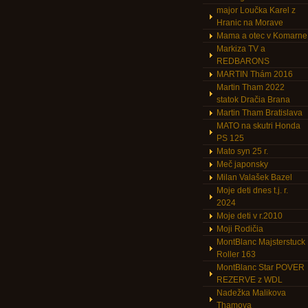
major Loučka Karel z
Hranic na Morave
Mama a otec v Komarne
Markiza TV a
REDBARONS
MARTIN Thám 2016
Martin Tham 2022
statok Dračia Brana
Martin Tham Bratislava
MATO na skutri Honda
PS 125
Mato syn 25 r.
Meč japonsky
Milan Valašek Bazel
Moje deti dnes t.j. r.
2024
Moje deti v r.2010
Moji Rodičia
MontBlanc Majsterstuck
Roller 163
MontBlanc Star POVER
REZERVE z WDL
Nadežka Malikova
Thamova