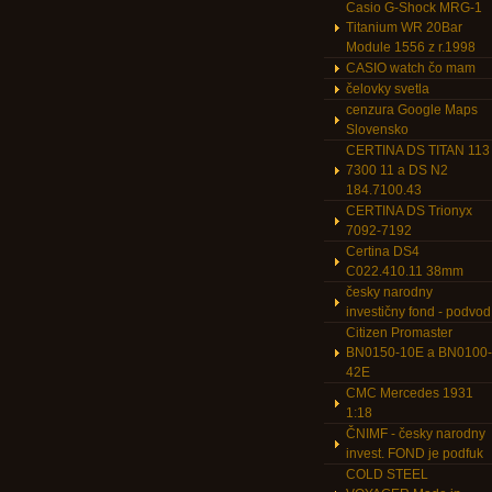
Casio G-Shock MRG-1
Titanium WR 20Bar
Module 1556 z r.1998
CASIO watch čo mam
čelovky svetla
cenzura Google Maps
Slovensko
CERTINA DS TITAN 113
7300 11 a DS N2
184.7100.43
CERTINA DS Trionyx
7092-7192
Certina DS4
C022.410.11 38mm
česky narodny
investičny fond - podvod
Citizen Promaster
BN0150-10E a BN0100-
42E
CMC Mercedes 1931
1:18
ČNIMF - česky narodny
invest. FOND je podfuk
COLD STEEL