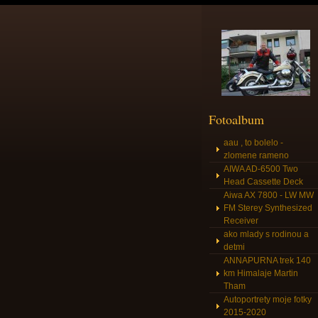
Fotoalbum
aau , to bolelo -
zlomene rameno
AIWA AD-6500 Two
Head Cassette Deck
Aiwa AX 7800 - LW MW
FM Sterey Synthesized
Receiver
ako mlady s rodinou a
detmi
ANNAPURNA trek 140
km Himalaje Martin
Tham
Autoportrety moje fotky
2015-2020