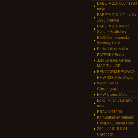
BABETA 210 000 r.1983
moja
BABETA 210 122 LUX r.
1993 bratova
BABETA 210 ide do
Sveta z Bratislavy
BAJONET vojensky
švedsky 1910
Barta Julius maliar
BATERKY Fenix
,LedLensen, Osram,
MAG Tite , GP
BENIDORM REWACO
BMW 328 Mille Miglia
Watch Swiss
Chronograph
BMW Cabrio Mato
Bokol Milan veterany
auta .
BRAUN T1000
Komunikačný prijímač
CANDINO Naval Hero
200 - 4.181.5.0.81
Chrohogr.