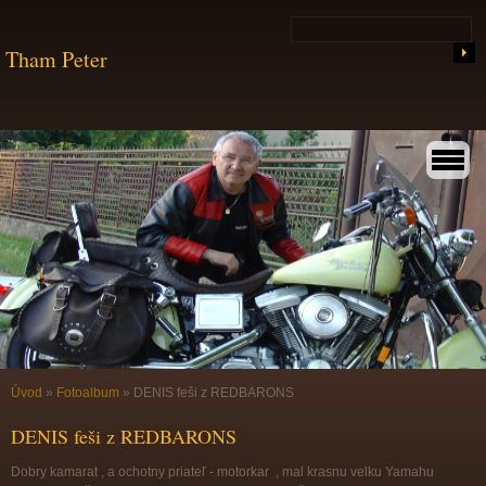
Tham Peter
Úvod
»
Fotoalbum
»
DENIS feši z REDBARONS
DENIS feši z REDBARONS
Dobry kamarat , a ochotny priateľ - motorkar , mal krasnu velku Yamahu