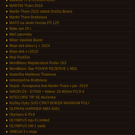
Markiza TV a REDBARONS
MARTIN Thám 2016
Martin Tham 2022 statok Dračia Brana
Martin Tham Bratislava
MATO na skutri Honda PS 125
Mato syn 25 r.
Meč japonsky
Milan Valašek Bazel
Moje deti dnes t.j. r. 2024
Moje deti v r.2010
Moji Rodičia
MontBlanc Majsterstuck Roller 163
MontBlanc Star POVER REZERVE z WDL
Nadežka Malikova Thamova
nebezpečna Bratislava
Nepál - Annapurna trek Martin Tham v jan. 2019
NIKON DX - D7500 + Nikkor 16-80mm F/2,8-4
NITECORE TIP SE klučenka
Nožiky Dyky SOG CRKT BOKER MAGNUM PULI
OLPRAN HARRIER MBX 6061
Olympus E-PL8
OLYMPUS mju II Limited
OLYMPUS OM 1 sada
OMEGA 3 x moje