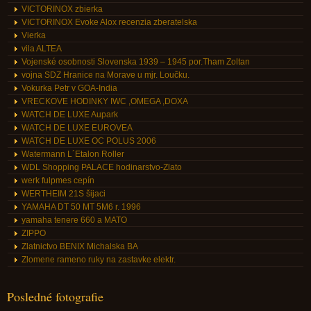
VICTORINOX zbierka
VICTORINOX Evoke Alox recenzia zberatelska
Vierka
vila ALTEA
Vojenské osobnosti Slovenska 1939 – 1945 por.Tham Zoltan
vojna SDZ Hranice na Morave u mjr. Loučku.
Vokurka Petr v GOA-India
VRECKOVE HODINKY IWC ,OMEGA ,DOXA
WATCH DE LUXE Aupark
WATCH DE LUXE EUROVEA
WATCH DE LUXE OC POLUS 2006
Watermann L´Etalon Roller
WDL Shopping PALACE hodinarstvo-Zlato
werk fulpmes cepín
WERTHEIM 21S šijaci
YAMAHA DT 50 MT 5M6 r. 1996
yamaha tenere 660 a MATO
ZIPPO
Zlatnictvo BENIX Michalska BA
Zlomene rameno ruky na zastavke elektr.
Posledné fotografie