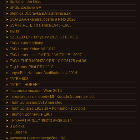
Spittal an der Drau
SPŠE Zochova BA
Stelnica Dubravka BA tatstrelnica.sk
SVATBA Alexandra /dcera/ a Peto 2020
SVÄTÝ PETER palenica 1945 -1965
swiss
SZEGED Erik Tanya ev 2015 OTTOMOS
TAG Heuer hodinky
TAG Heuer Kirium WL1012
TAG Heuer Link GMT Ref. WJF2115 . 2007
TAG HEUER MONZA CR5110 FC6175 cal.36
Tag Heuer Pilot CS1111-0 .
tanya Erik Hartauer Ásotthalom ev 2014
TATRA 603
TATRY - HUBERT
Technicke muzeum Wien 2015
Teoracing s.r.o mopedy MP Korado Supermaxi 50
Thám Zoltan nar.1913 môj otec
Thám Zoltan r. 1913 žil v Komárno - životopis
Triumph Bonneville 1967
TRNAVA HARLEY striptiz akcia 2014
u Boloka
U Eugena
Vazovova ulica nebezpečna - BA