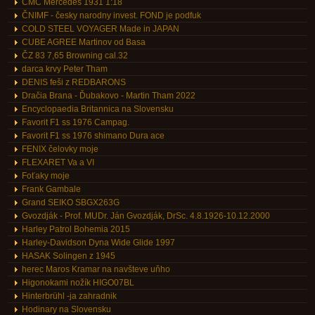
CMC Mercedes 1931 1:18
ČNIMF - česky narodny invest. FOND je podfuk
COLD STEEL VOYAGER Made in JAPAN
CUBE AGREE Martinov od Basa
ČZ 83 7,65 Browning cal.32
darca krvy Peter Tham
DENIS feši z REDBARONS
Dračia Brana - Ďubakovo - Martin Tham 2022
Encyclopaedia Britannica na Slovensku
Favorit F1 ss 1976 Campag.
Favorit F1 ss 1976 shimano Dura ace
FENIX čelovky moje
FLEXARET Va a VI
Foťaky moje
Frank Gambale
Grand SEIKO SBGX263G
Gvozdják - Prof. MUDr. Ján Gvozdják, DrSc. 4.8.1926-10.12.2000
Harley Patrol Bohemia 2015
Harley-Davidson Dyna Wide Glide 1997
HASAK Solingen z 1945
herec Maros Kramar na navšteve uňho
Higonokami nožík HIGO07BL
Hinterbrühl -ja zahradnik
Hodinary na Slovensku