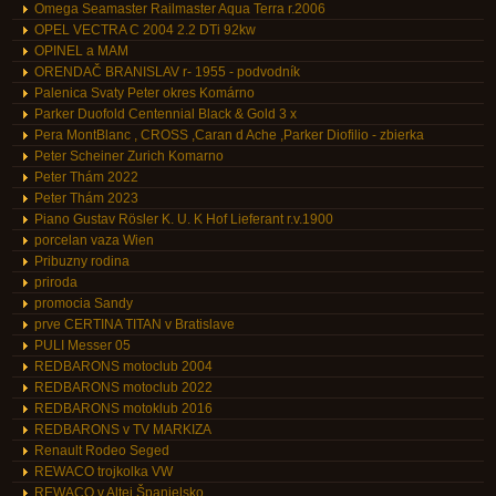
Omega Seamaster Railmaster Aqua Terra r.2006
OPEL VECTRA C 2004 2.2 DTi 92kw
OPINEL a MAM
ORENDAČ BRANISLAV r- 1955 - podvodník
Palenica Svaty Peter okres Komárno
Parker Duofold Centennial Black & Gold 3 x
Pera MontBlanc , CROSS ,Caran d Ache ,Parker Diofilio - zbierka
Peter Scheiner Zurich Komarno
Peter Thám 2022
Peter Thám 2023
Piano Gustav Rösler K. U. K Hof Lieferant r.v.1900
porcelan vaza Wien
Pribuzny rodina
priroda
promocia Sandy
prve CERTINA TITAN v Bratislave
PULI Messer 05
REDBARONS motoclub 2004
REDBARONS motoclub 2022
REDBARONS motoklub 2016
REDBARONS v TV MARKIZA
Renault Rodeo Seged
REWACO trojkolka VW
REWACO v Altei Španielsko