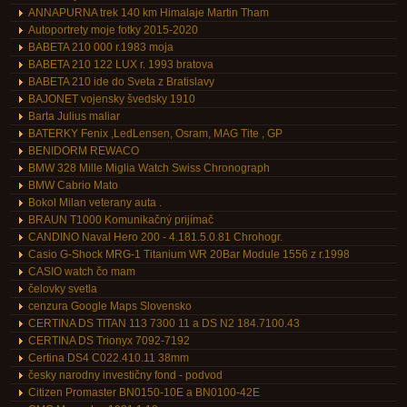
ANNAPURNA trek 140 km Himalaje Martin Tham
Autoportrety moje fotky 2015-2020
BABETA 210 000 r.1983 moja
BABETA 210 122 LUX r. 1993 bratova
BABETA 210 ide do Sveta z Bratislavy
BAJONET vojensky švedsky 1910
Barta Julius maliar
BATERKY Fenix ,LedLensen, Osram, MAG Tite , GP
BENIDORM REWACO
BMW 328 Mille Miglia Watch Swiss Chronograph
BMW Cabrio Mato
Bokol Milan veterany auta .
BRAUN T1000 Komunikačný prijímač
CANDINO Naval Hero 200 - 4.181.5.0.81 Chrohogr.
Casio G-Shock MRG-1 Titanium WR 20Bar Module 1556 z r.1998
CASIO watch čo mam
čelovky svetla
cenzura Google Maps Slovensko
CERTINA DS TITAN 113 7300 11 a DS N2 184.7100.43
CERTINA DS Trionyx 7092-7192
Certina DS4 C022.410.11 38mm
česky narodny investičny fond - podvod
Citizen Promaster BN0150-10E a BN0100-42E