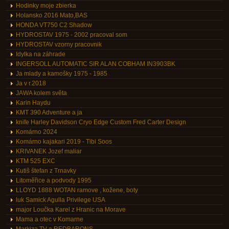
Hodinky moje zbierka
Holansko 2016 Mato,BAS
HONDA VT750 C2 Shadow
HYDROSTAV 1975 - 2002 pracoval som
HYDROSTAV vzorny pracovnik
Idylka na záhrade
INGERSOLL AUTOMATIC SIR ALAN COBHAM IN3903BK
Ja mlady a kamošky 1975 - 1985
Ja v r.2018
JAWA kolem světa
Karin Haydu
KMT 390 Adventure a ja
knife Harley Davidson Cryo Edge Custom Fred Carter Design
Komárno 2024
Komárno kajakari 2019 - Tibi Soos
KRIVANEK Jozef maliar
KTM 525 EXC
Kutiš štefan z Trnavky
Litoměřice a podvody 1995
LLOYD 1888 WOTAN ramove , kožene, boty
luk Samick Agulla Privilege USA
major Loučka Karel z Hranic na Morave
Mama a otec v Komarne