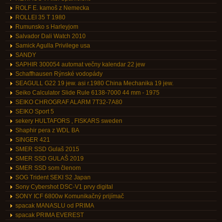
ROLF E. kamoš z Nemecka
ROLLEI 35 T 1980
Rumunsko s Harleyjom
Salvador Dali Watch 2010
Samick Agulla Privilege usa
SANDY
SAPHIR 300054 automat večny kalendar 22 jew
Schaffhausen Rýnské vodopády
SEAGULL G22 19 jew. asi r.1980 China Mechanika 19 jew.
Seiko Calculator Slide Rule 6138-7000 44 mm - 1975
SEIKO CHROGRAF ALARM 7T32-7A80
SEIKO Sport 5
sekery HULTAFORS , FISKARS sweden
Shaphir pera z WDL BA
SINGER 421
SMER SSD Gulaš 2015
SMER SSD GULAŠ 2019
SMER SSD som členom
SOG Trident SEKI S2 Japan
Sony Cybershot DSC-V1 prvy digital
SONY ICF 6800w Komunikačný prijímač
spacak MANASLU od PRIMA
spacak PRIMA EVEREST