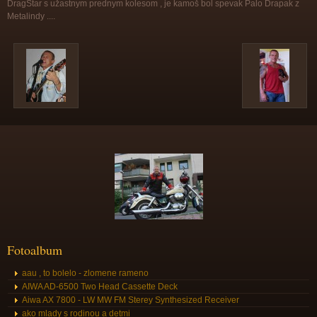
DragStar s užastnym prednym kolesom , je kamoš bol spevak Palo Drapak z
Metalindy ....
Fotoalbum
aau , to bolelo - zlomene rameno
AIWA AD-6500 Two Head Cassette Deck
Aiwa AX 7800 - LW MW FM Sterey Synthesized Receiver
ako mlady s rodinou a detmi