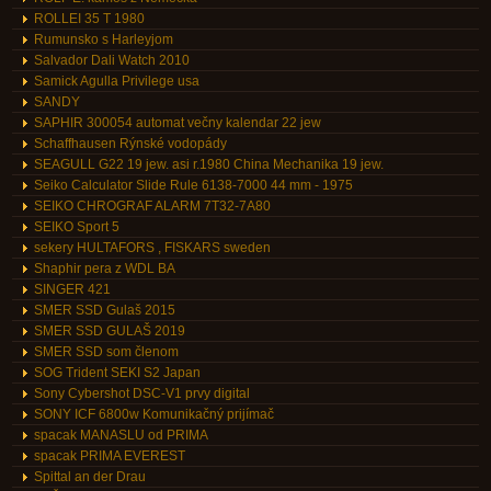
ROLLEI 35 T 1980
Rumunsko s Harleyjom
Salvador Dali Watch 2010
Samick Agulla Privilege usa
SANDY
SAPHIR 300054 automat večny kalendar 22 jew
Schaffhausen Rýnské vodopády
SEAGULL G22 19 jew. asi r.1980 China Mechanika 19 jew.
Seiko Calculator Slide Rule 6138-7000 44 mm - 1975
SEIKO CHROGRAF ALARM 7T32-7A80
SEIKO Sport 5
sekery HULTAFORS , FISKARS sweden
Shaphir pera z WDL BA
SINGER 421
SMER SSD Gulaš 2015
SMER SSD GULAŠ 2019
SMER SSD som členom
SOG Trident SEKI S2 Japan
Sony Cybershot DSC-V1 prvy digital
SONY ICF 6800w Komunikačný prijímač
spacak MANASLU od PRIMA
spacak PRIMA EVEREST
Spittal an der Drau