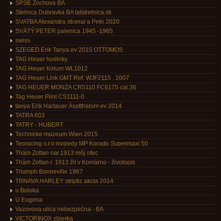
SPŠE Zochova BA
Stelnica Dubravka BA tatstrelnica.sk
SVATBA Alexandra /dcera/ a Peto 2020
SVÄTÝ PETER palenica 1945 -1965
swiss
SZEGED Erik Tanya ev 2015 OTTOMOS
TAG Heuer hodinky
TAG Heuer Kirium WL1012
TAG Heuer Link GMT Ref. WJF2115 . 2007
TAG HEUER MONZA CR5110 FC6175 cal.36
Tag Heuer Pilot CS1111-0 .
tanya Erik Hartauer Ásotthalom ev 2014
TATRA 603
TATRY - HUBERT
Technicke muzeum Wien 2015
Teoracing s.r.o mopedy MP Korado Supermaxi 50
Thám Zoltan nar.1913 môj otec
Thám Zoltan r. 1913 žil v Komárno - životopis
Triumph Bonneville 1967
TRNAVA HARLEY striptiz akcia 2014
u Boloka
U Eugena
Vazovova ulica nebezpečna - BA
VICTORINOX zbierka