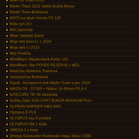
MARTIN Thám 2016
Martin Tham 2022 statok Dračia Brana
Martin Tham Bratislava
MATO na skutri Honda PS 125
Mato syn 25 r.
Meč japonsky
Milan Valašek Bazel
Moje deti dnes t.j. r. 2024
Moje deti v r.2010
Moji Rodičia
MontBlanc Majsterstuck Roller 163
MontBlanc Star POVER REZERVE z WDL
Nadežka Malikova Thamova
nebezpečna Bratislava
Nepál - Annapurna trek Martin Tham v jan. 2019
NIKON DX - D7500 + Nikkor 16-80mm F/2,8-4
NITECORE TIP SE klučenka
Nožiky Dyky SOG CRKT BOKER MAGNUM PULI
OLPRAN HARRIER MBX 6061
Olympus E-PL8
OLYMPUS mju II Limited
OLYMPUS OM 1 sada
OMEGA 3 x moje
Omega Seamaster Railmaster Aqua Terra r.2006