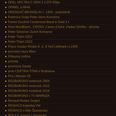
OPEL VECTRA C 2004 2.2 DTi 92kw
OPINEL a MAM
ORENDAČ BRANISLAV r- 1955 - podvodník
Palenica Svaty Peter okres Komárno
Parker Duofold Centennial Black & Gold 3 x
Pera MontBlanc , CROSS ,Caran d Ache ,Parker Diofilio - zbierka
Peter Scheiner Zurich Komarno
Peter Thám 2022
Peter Thám 2023
Piano Gustav Rösler K. U. K Hof Lieferant r.v.1900
porcelan vaza Wien
Pribuzny rodina
priroda
promocia Sandy
prve CERTINA TITAN v Bratislave
PULI Messer 05
REDBARONS motoclub 2004
REDBARONS motoclub 2022
REDBARONS motoklub 2016
REDBARONS v TV MARKIZA
Renault Rodeo Seged
REWACO trojkolka VW
REWACO v Altei Španielsko
ROLF E. kamoš z Nemecka