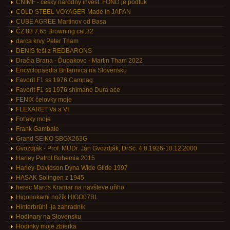
ČNIMF - česky narodny invest. FOND je podfuk
COLD STEEL VOYAGER Made in JAPAN
CUBE AGREE Martinov od Basa
ČZ 83 7,65 Browning cal.32
darca krvy Peter Tham
DENIS feši z REDBARONS
Dračia Brana - Ďubakovo - Martin Tham 2022
Encyclopaedia Britannica na Slovensku
Favorit F1 ss 1976 Campag.
Favorit F1 ss 1976 shimano Dura ace
FENIX čelovky moje
FLEXARET Va a VI
Foťaky moje
Frank Gambale
Grand SEIKO SBGX263G
Gvozdják - Prof. MUDr. Ján Gvozdják, DrSc. 4.8.1926-10.12.2000
Harley Patrol Bohemia 2015
Harley-Davidson Dyna Wide Glide 1997
HASAK Solingen z 1945
herec Maros Kramar na navšteve uňho
Higonokami nožík HIGO07BL
Hinterbrühl -ja zahradnik
Hodinary na Slovensku
Hodinky moje zbierka