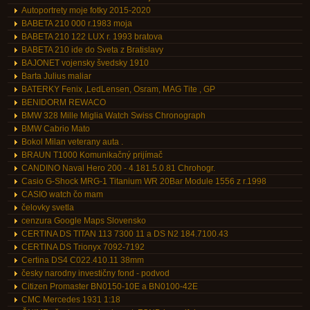
Autoportrety moje fotky 2015-2020
BABETA 210 000 r.1983 moja
BABETA 210 122 LUX r. 1993 bratova
BABETA 210 ide do Sveta z Bratislavy
BAJONET vojensky švedsky 1910
Barta Julius maliar
BATERKY Fenix ,LedLensen, Osram, MAG Tite , GP
BENIDORM REWACO
BMW 328 Mille Miglia Watch Swiss Chronograph
BMW Cabrio Mato
Bokol Milan veterany auta .
BRAUN T1000 Komunikačný prijímač
CANDINO Naval Hero 200 - 4.181.5.0.81 Chrohogr.
Casio G-Shock MRG-1 Titanium WR 20Bar Module 1556 z r.1998
CASIO watch čo mam
čelovky svetla
cenzura Google Maps Slovensko
CERTINA DS TITAN 113 7300 11 a DS N2 184.7100.43
CERTINA DS Trionyx 7092-7192
Certina DS4 C022.410.11 38mm
česky narodny investičny fond - podvod
Citizen Promaster BN0150-10E a BN0100-42E
CMC Mercedes 1931 1:18