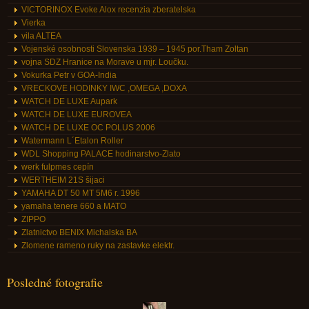
VICTORINOX Evoke Alox recenzia zberatelska
Vierka
vila ALTEA
Vojenské osobnosti Slovenska 1939 – 1945 por.Tham Zoltan
vojna SDZ Hranice na Morave u mjr. Loučku.
Vokurka Petr v GOA-India
VRECKOVE HODINKY IWC ,OMEGA ,DOXA
WATCH DE LUXE Aupark
WATCH DE LUXE EUROVEA
WATCH DE LUXE OC POLUS 2006
Watermann L´Etalon Roller
WDL Shopping PALACE hodinarstvo-Zlato
werk fulpmes cepín
WERTHEIM 21S šijaci
YAMAHA DT 50 MT 5M6 r. 1996
yamaha tenere 660 a MATO
ZIPPO
Zlatnictvo BENIX Michalska BA
Zlomene rameno ruky na zastavke elektr.
Posledné fotografie