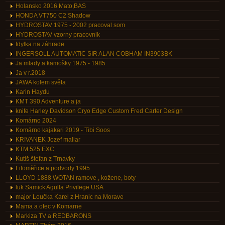
Holansko 2016 Mato,BAS
HONDA VT750 C2 Shadow
HYDROSTAV 1975 - 2002 pracoval som
HYDROSTAV vzorny pracovnik
Idylka na záhrade
INGERSOLL AUTOMATIC SIR ALAN COBHAM IN3903BK
Ja mlady a kamošky 1975 - 1985
Ja v r.2018
JAWA kolem světa
Karin Haydu
KMT 390 Adventure a ja
knife Harley Davidson Cryo Edge Custom Fred Carter Design
Komárno 2024
Komárno kajakari 2019 - Tibi Soos
KRIVANEK Jozef maliar
KTM 525 EXC
Kutiš štefan z Trnavky
Litoměřice a podvody 1995
LLOYD 1888 WOTAN ramove , kožene, boty
luk Samick Agulla Privilege USA
major Loučka Karel z Hranic na Morave
Mama a otec v Komarne
Markiza TV a REDBARONS