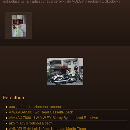
jednodusenu nahradu spynač smerovky do VOLGY prerobena z Skodovky
Fotoalbum
aau , to bolelo - zlomene rameno
AIWA AD-6500 Two Head Cassette Deck
Aiwa AX 7800 - LW MW FM Sterey Synthesized Receiver
ako mlady s rodinou a detmi
ANNAPURNA trek 140 km Himalaje Martin Tham