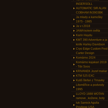
INGERSOLL
AUTOMATIC SIR ALAN
COBHAM IN3903BK
Ja mlady a kamošky
1975 - 1985
Ja v r.2018
JAWA kolem světa
Karin Haydu
KMT 390 Adventure a ja
knife Harley Davidson
Cryo Edge Custom Fred
Carter Design
Komárno 2024
Komárno kajakari 2019
- Tibi Soos
KRIVANEK Jozef maliar
KTM 525 EXC
Kutiš štefan z Trnavky
Litoměřice a podvody
1995
LLOYD 1888 WOTAN
ramove , kožene, boty
luk Samick Agulla
Privilege USA