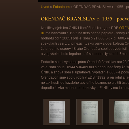
Úvod
»
Fotoalbum
»
ORENDAČ BRANISLAV r- 1955 - p
ORENDAČ BRANISLAV r- 1955 - podvo
Ivestičny ojeb ten ČNIK Litoměřice!! kolega z EDB
OREND
ul.
ma nahovoril r. 1995 na tieto cenne papiere - fondy 
hodnotu od r. 2005 ! prišiel som o 21.000 SK - t.j. 600.- e
špekulanti česi z Litomežic ..., skurveny zlodej kolega O
že pridem o úspory ! Braňo Orendač a spol podvodnicil 
a vraj všetko bolo legalne , nič sa neda s tym robit .! mal
Podarilo sa mi vypatrať pána Orendač Branislav nar.23.
volal som na tel. 0944 536409 mu a nebol nadšeny že s
ČNIK, a znova som si uplatnoval vyplatenie 665.- e pod
Orendačon sme spolu robili v EDB r.1992, a on robil aj a
no tak hustil do každeho aby uńho bezpečne uložili úspory,
dopadlo !!! Ako mnohe nebankovky ....!!! Nikdy mu to ne