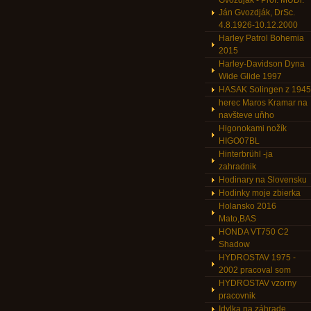
Gvozdják - Prof. MUDr.
Ján Gvozdják, DrSc.
4.8.1926-10.12.2000
Harley Patrol Bohemia
2015
Harley-Davidson Dyna
Wide Glide 1997
HASAK Solingen z 1945
herec Maros Kramar na
navšteve uňho
Higonokami nožík
HIGO07BL
Hinterbrühl -ja
zahradnik
Hodinary na Slovensku
Hodinky moje zbierka
Holansko 2016
Mato,BAS
HONDA VT750 C2
Shadow
HYDROSTAV 1975 -
2002 pracoval som
HYDROSTAV vzorny
pracovnik
Idylka na záhrade