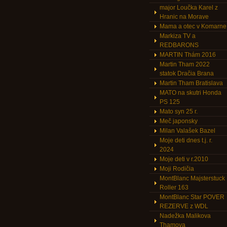
major Loučka Karel z
Hranic na Morave
Mama a otec v Komarne
Markiza TV a
REDBARONS
MARTIN Thám 2016
Martin Tham 2022
statok Dračia Brana
Martin Tham Bratislava
MATO na skutri Honda
PS 125
Mato syn 25 r.
Meč japonsky
Milan Valašek Bazel
Moje deti dnes t.j. r.
2024
Moje deti v r.2010
Moji Rodičia
MontBlanc Majsterstuck
Roller 163
MontBlanc Star POVER
REZERVE z WDL
Nadežka Malikova
Thamova