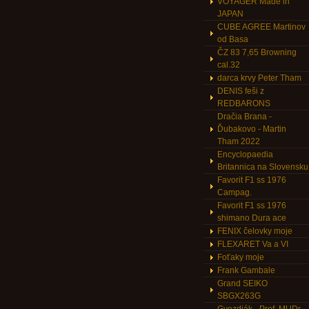
VOYAGER Made in
JAPAN
CUBE AGREE Martinov
od Basa
ČZ 83 7,65 Browning
cal.32
darca krvy Peter Tham
DENIS feši z
REDBARONS
Dračia Brana -
Ďubakovo - Martin
Tham 2022
Encyclopaedia
Britannica na Slovensku
Favorit F1 ss 1976
Campag.
Favorit F1 ss 1976
shimano Dura ace
FENIX čelovky moje
FLEXARET Va a VI
Foťaky moje
Frank Gambale
Grand SEIKO
SBGX263G