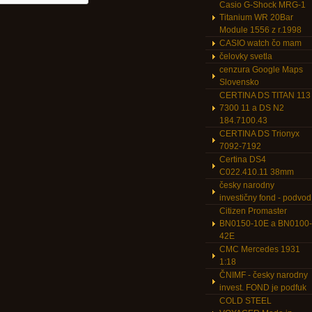
Casio G-Shock MRG-1
Titanium WR 20Bar
Module 1556 z r.1998
CASIO watch čo mam
čelovky svetla
cenzura Google Maps
Slovensko
CERTINA DS TITAN 113
7300 11 a DS N2
184.7100.43
CERTINA DS Trionyx
7092-7192
Certina DS4
C022.410.11 38mm
česky narodny
investičny fond - podvod
Citizen Promaster
BN0150-10E a BN0100-
42E
CMC Mercedes 1931
1:18
ČNIMF - česky narodny
invest. FOND je podfuk
COLD STEEL