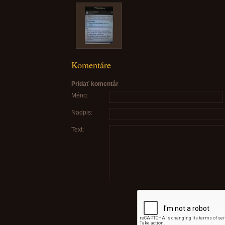
Komentáre
Pridať komentár
Méno:
Nadpis:
Text: