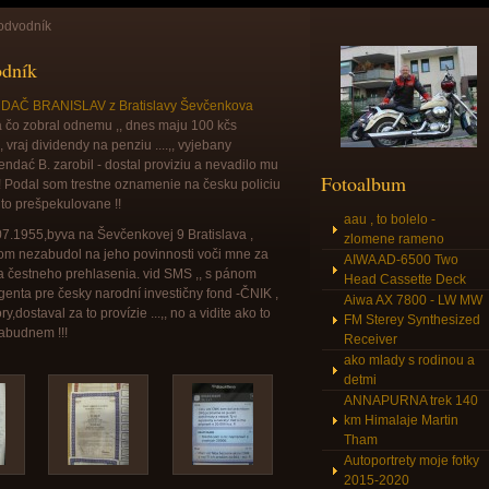
odvodník
dník
AČ BRANISLAV z Bratislavy Ševčenkova
za čo zobral odnemu ,, dnes maju 100 kčs
, vraj dividendy na penziu ....,, vyjebany
rendać B. zarobil - dostal proviziu a nevadilo mu
Fotoalbum
!! Podal som trestne oznamenie na česku policiu
i to prešpekulovane !!
aau , to bolelo -
07.1955,byva na Ševčenkovej 9 Bratislava ,
zlomene rameno
om nezabudol na jeho povinnosti voči mne za
AIWA AD-6500 Two
la čestneho prehlasenia. vid SMS ,, s pánom
Head Cassette Deck
genta pre česky narodní investičny fond -ČNIK ,
Aiwa AX 7800 - LW MW
dostaval za to provízie ...,, no a vidite ako to
FM Sterey Synthesized
zabudnem !!!
Receiver
ako mlady s rodinou a
detmi
ANNAPURNA trek 140
km Himalaje Martin
Tham
Autoportrety moje fotky
2015-2020