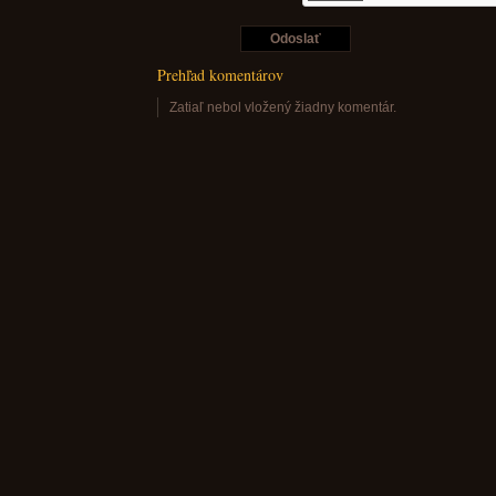
Prehľad komentárov
Zatiaľ nebol vložený žiadny komentár.