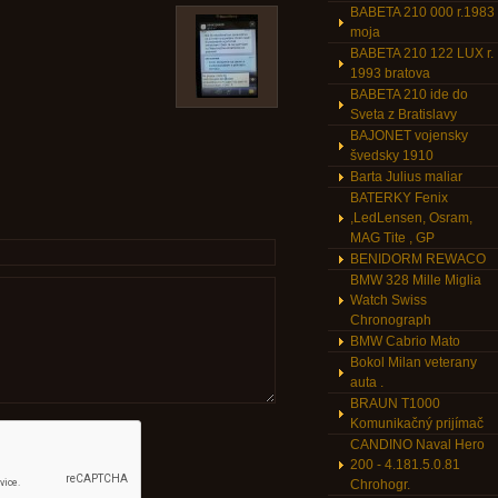
BABETA 210 000 r.1983
moja
BABETA 210 122 LUX r.
1993 bratova
BABETA 210 ide do
Sveta z Bratislavy
BAJONET vojensky
švedsky 1910
Barta Julius maliar
BATERKY Fenix
,LedLensen, Osram,
MAG Tite , GP
BENIDORM REWACO
BMW 328 Mille Miglia
Watch Swiss
Chronograph
BMW Cabrio Mato
Bokol Milan veterany
auta .
BRAUN T1000
Komunikačný prijímač
CANDINO Naval Hero
200 - 4.181.5.0.81
Chrohogr.