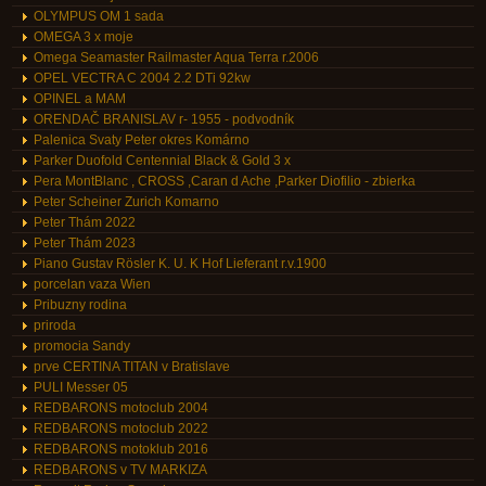
OLYMPUS OM 1 sada
OMEGA 3 x moje
Omega Seamaster Railmaster Aqua Terra r.2006
OPEL VECTRA C 2004 2.2 DTi 92kw
OPINEL a MAM
ORENDAČ BRANISLAV r- 1955 - podvodník
Palenica Svaty Peter okres Komárno
Parker Duofold Centennial Black & Gold 3 x
Pera MontBlanc , CROSS ,Caran d Ache ,Parker Diofilio - zbierka
Peter Scheiner Zurich Komarno
Peter Thám 2022
Peter Thám 2023
Piano Gustav Rösler K. U. K Hof Lieferant r.v.1900
porcelan vaza Wien
Pribuzny rodina
priroda
promocia Sandy
prve CERTINA TITAN v Bratislave
PULI Messer 05
REDBARONS motoclub 2004
REDBARONS motoclub 2022
REDBARONS motoklub 2016
REDBARONS v TV MARKIZA