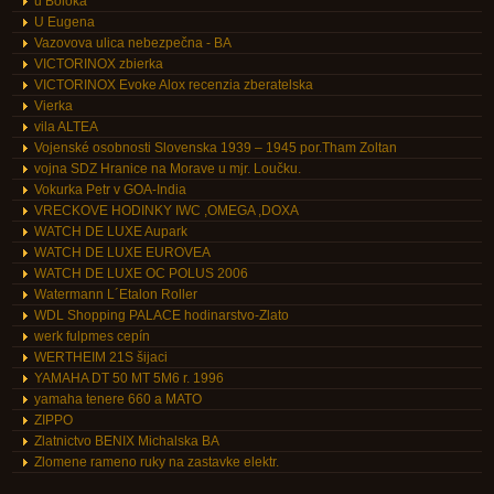
u Boloka
U Eugena
Vazovova ulica nebezpečna - BA
VICTORINOX zbierka
VICTORINOX Evoke Alox recenzia zberatelska
Vierka
vila ALTEA
Vojenské osobnosti Slovenska 1939 – 1945 por.Tham Zoltan
vojna SDZ Hranice na Morave u mjr. Loučku.
Vokurka Petr v GOA-India
VRECKOVE HODINKY IWC ,OMEGA ,DOXA
WATCH DE LUXE Aupark
WATCH DE LUXE EUROVEA
WATCH DE LUXE OC POLUS 2006
Watermann L´Etalon Roller
WDL Shopping PALACE hodinarstvo-Zlato
werk fulpmes cepín
WERTHEIM 21S šijaci
YAMAHA DT 50 MT 5M6 r. 1996
yamaha tenere 660 a MATO
ZIPPO
Zlatnictvo BENIX Michalska BA
Zlomene rameno ruky na zastavke elektr.