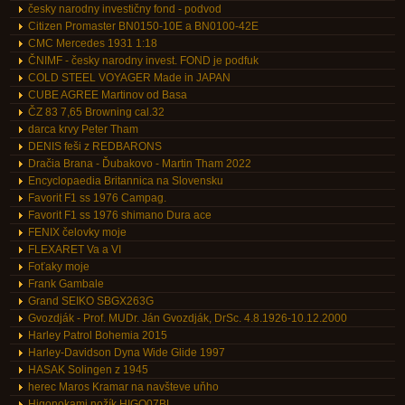
česky narodny investičny fond - podvod
Citizen Promaster BN0150-10E a BN0100-42E
CMC Mercedes 1931 1:18
ČNIMF - česky narodny invest. FOND je podfuk
COLD STEEL VOYAGER Made in JAPAN
CUBE AGREE Martinov od Basa
ČZ 83 7,65 Browning cal.32
darca krvy Peter Tham
DENIS feši z REDBARONS
Dračia Brana - Ďubakovo - Martin Tham 2022
Encyclopaedia Britannica na Slovensku
Favorit F1 ss 1976 Campag.
Favorit F1 ss 1976 shimano Dura ace
FENIX čelovky moje
FLEXARET Va a VI
Foťaky moje
Frank Gambale
Grand SEIKO SBGX263G
Gvozdják - Prof. MUDr. Ján Gvozdják, DrSc. 4.8.1926-10.12.2000
Harley Patrol Bohemia 2015
Harley-Davidson Dyna Wide Glide 1997
HASAK Solingen z 1945
herec Maros Kramar na navšteve uňho
Higonokami nožík HIGO07BL