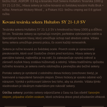
bežnu Hult.. AGROR 0.6 kg a tesarsku Hult Sekera Hultafors Tesárska 1000 g
SY 21-1,0 SV,,. Hlava sekery je ručne kovaná vo švédskej kovárni Hults Bruk +
ručka
American Hickory Wood ,,
a Fiskars X11- bežnu cmping asi 0.6 gplast
ručka
Kovaná tesárska sekera Hultafors SY 21-1,0 SV
Tesárska sekera Hultafors SY 21-1,0 SV s hmotnosťou hlavy 1000 g a dĺžkou
50 cm. Tesárske sekery sa vyznačujú rovným, perfektne vybrúseným ostrím a
špeciálnym tvarom hlavy, ktorý umožňuje úchop nad stredom ostria. Vďaka
tomu sekera umožňuje presnú prácu, čo ocení každý remeselník.
Sekera je ručne kovaná zo švédskej ocele. Povrch ocele je opracovaný
pieskovaním, ktoré oceľ čiastočne chráni pred koróziou. Hlava sekery je
parciálne kalená, najtvrdšia je na ostrí, čo zabezpečuje vysokú ostrosť a
zároveň zvyšok hlavy zostáva húževnatý a odolný. Vďaka tradičnému spôsobu
ručného kovania, je sekera oveľa odolnejšia a pevnejšia ako bežné sekery.
Porisko sekery je vyrobené z odolného dreva hickory (orechovec biely), je
tvarované a napustené ľanovým olejom. Drevo hickory je vysoko odolné voči
nárazom. Vyniká v pohlcovaní úderov bez toho, aby sa zlomilo. Vďaka týmto
vlastnostiam je ideálnym materiálom pre rukoväť sekery.
Údržba sekery:
porisko sekery odporúčame z času na čas ošetriť
ľanovým
olejom, prípadne včelím voskom
, ktoré ochránia drevo pred pôsobením vlhkosti.