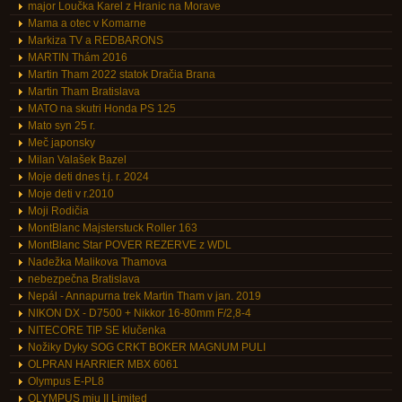
major Loučka Karel z Hranic na Morave
Mama a otec v Komarne
Markiza TV a REDBARONS
MARTIN Thám 2016
Martin Tham 2022 statok Dračia Brana
Martin Tham Bratislava
MATO na skutri Honda PS 125
Mato syn 25 r.
Meč japonsky
Milan Valašek Bazel
Moje deti dnes t.j. r. 2024
Moje deti v r.2010
Moji Rodičia
MontBlanc Majsterstuck Roller 163
MontBlanc Star POVER REZERVE z WDL
Nadežka Malikova Thamova
nebezpečna Bratislava
Nepál - Annapurna trek Martin Tham v jan. 2019
NIKON DX - D7500 + Nikkor 16-80mm F/2,8-4
NITECORE TIP SE klučenka
Nožiky Dyky SOG CRKT BOKER MAGNUM PULI
OLPRAN HARRIER MBX 6061
Olympus E-PL8
OLYMPUS mju II Limited