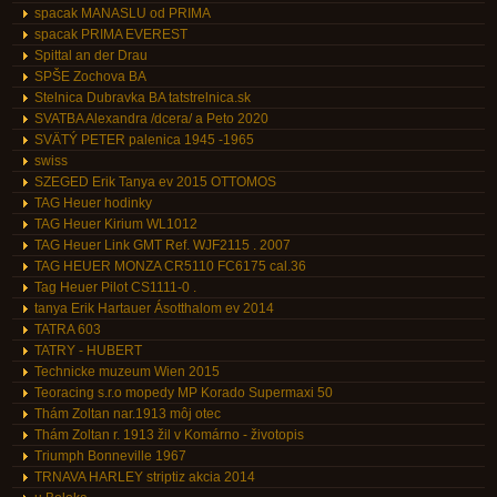
spacak MANASLU od PRIMA
spacak PRIMA EVEREST
Spittal an der Drau
SPŠE Zochova BA
Stelnica Dubravka BA tatstrelnica.sk
SVATBA Alexandra /dcera/ a Peto 2020
SVÄTÝ PETER palenica 1945 -1965
swiss
SZEGED Erik Tanya ev 2015 OTTOMOS
TAG Heuer hodinky
TAG Heuer Kirium WL1012
TAG Heuer Link GMT Ref. WJF2115 . 2007
TAG HEUER MONZA CR5110 FC6175 cal.36
Tag Heuer Pilot CS1111-0 .
tanya Erik Hartauer Ásotthalom ev 2014
TATRA 603
TATRY - HUBERT
Technicke muzeum Wien 2015
Teoracing s.r.o mopedy MP Korado Supermaxi 50
Thám Zoltan nar.1913 môj otec
Thám Zoltan r. 1913 žil v Komárno - životopis
Triumph Bonneville 1967
TRNAVA HARLEY striptiz akcia 2014