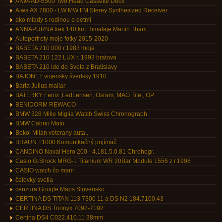
AIWA AD-6500 Two Head Cassette Deck
Aiwa AX 7800 - LW MW FM Sterey Synthesized Receiver
ako mlady s rodinou a detmi
ANNAPURNA trek 140 km Himalaje Martin Tham
Autoportrety moje fotky 2015-2020
BABETA 210 000 r.1983 moja
BABETA 210 122 LUX r. 1993 bratova
BABETA 210 ide do Sveta z Bratislavy
BAJONET vojensky švedsky 1910
Barta Julius maliar
BATERKY Fenix ,LedLensen, Osram, MAG Tite , GP
BENIDORM REWACO
BMW 328 Mille Miglia Watch Swiss Chronograph
BMW Cabrio Mato
Bokol Milan veterany auta .
BRAUN T1000 Komunikačný prijímač
CANDINO Naval Hero 200 - 4.181.5.0.81 Chrohogr.
Casio G-Shock MRG-1 Titanium WR 20Bar Module 1556 z r.1998
CASIO watch čo mam
čelovky svetla
cenzura Google Maps Slovensko
CERTINA DS TITAN 113 7300 11 a DS N2 184.7100.43
CERTINA DS Trionyx 7092-7192
Certina DS4 C022.410.11 38mm