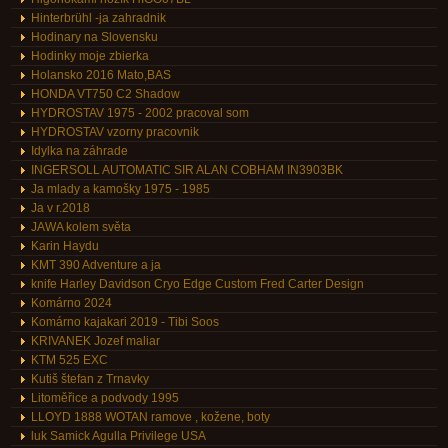
Hinterbrühl -ja zahradnik
Hodinary na Slovensku
Hodinky moje zbierka
Holansko 2016 Mato,BAS
HONDA VT750 C2 Shadow
HYDROSTAV 1975 - 2002 pracoval som
HYDROSTAV vzorny pracovnik
Idylka na záhrade
INGERSOLL AUTOMATIC SIR ALAN COBHAM IN3903BK
Ja mlady a kamošky 1975 - 1985
Ja v r.2018
JAWA kolem světa
Karin Haydu
KMT 390 Adventure a ja
knife Harley Davidson Cryo Edge Custom Fred Carter Design
Komárno 2024
Komárno kajakari 2019 - Tibi Soos
KRIVANEK Jozef maliar
KTM 525 EXC
Kutiš štefan z Trnavky
Litoměřice a podvody 1995
LLOYD 1888 WOTAN ramove , kožene, boty
luk Samick Agulla Privilege USA