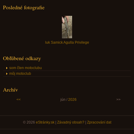
Posledné fotografie
luk Samick Agulla Privilege
Obľúbené odkazy
som člen motoclubu
môj motoclub
Archív
<<
jún /
2026
>>
© 2026
eStránky.sk
|
Závadný obsah?
|
Zpracování dat