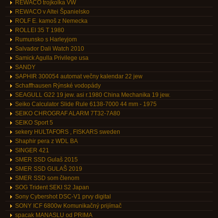
REWACO trojkolka VW
REWACO v Altei Španielsko
ROLF E. kamoš z Nemecka
ROLLEI 35 T 1980
Rumunsko s Harleyjom
Salvador Dali Watch 2010
Samick Agulla Privilege usa
SANDY
SAPHIR 300054 automat večny kalendar 22 jew
Schaffhausen Rýnské vodopády
SEAGULL G22 19 jew. asi r.1980 China Mechanika 19 jew.
Seiko Calculator Slide Rule 6138-7000 44 mm - 1975
SEIKO CHROGRAF ALARM 7T32-7A80
SEIKO Sport 5
sekery HULTAFORS , FISKARS sweden
Shaphir pera z WDL BA
SINGER 421
SMER SSD Gulaš 2015
SMER SSD GULAŠ 2019
SMER SSD som členom
SOG Trident SEKI S2 Japan
Sony Cybershot DSC-V1 prvy digital
SONY ICF 6800w Komunikačný prijímač
spacak MANASLU od PRIMA