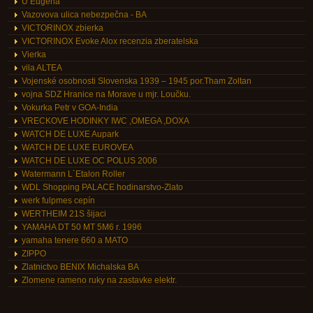
U Eugena
Vazovova ulica nebezpečna - BA
VICTORINOX zbierka
VICTORINOX Evoke Alox recenzia zberatelska
Vierka
vila ALTEA
Vojenské osobnosti Slovenska 1939 – 1945 por.Tham Zoltan
vojna SDZ Hranice na Morave u mjr. Loučku.
Vokurka Petr v GOA-India
VRECKOVE HODINKY IWC ,OMEGA ,DOXA
WATCH DE LUXE Aupark
WATCH DE LUXE EUROVEA
WATCH DE LUXE OC POLUS 2006
Watermann L´Etalon Roller
WDL Shopping PALACE hodinarstvo-Zlato
werk fulpmes cepín
WERTHEIM 21S šijaci
YAMAHA DT 50 MT 5M6 r. 1996
yamaha tenere 660 a MATO
ZIPPO
Zlatnictvo BENIX Michalska BA
Zlomene rameno ruky na zastavke elektr.