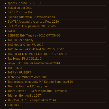
spacak PRIMA EVEREST
Spittal an der Drau
SPŠE Zochova BA
Stelnica Dubravka BA tatstrelnica.sk
SVATBA Alexandra /dcera/ a Peto 2020
SVÄTÝ PETER palenica 1945 -1965
swiss
SZEGED Erik Tanya ev 2015 OTTOMOS
TAG Heuer hodinky
TAG Heuer Kirium WL1012
TAG Heuer Link GMT Ref. WJF2115 . 2007
TAG HEUER MONZA CR5110 FC6175 cal.36
Tag Heuer Pilot CS1111-0 .
tanya Erik Hartauer Ásotthalom ev 2014
TATRA 603
TATRY - HUBERT
Technicke muzeum Wien 2015
Teoracing s.r.o mopedy MP Korado Supermaxi 50
Thám Zoltan nar.1913 môj otec
Thám Zoltan r. 1913 žil v Komárno - životopis
Triumph Bonneville 1967
TRNAVA HARLEY striptiz akcia 2014
u Boloka