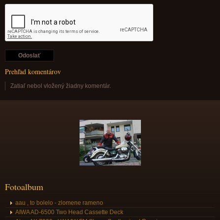
Prehľad komentárov
Zatiaľ nebol vložený žiadny komentár.
Fotoalbum
aau , to bolelo - zlomene rameno
AIWA AD-6500 Two Head Cassette Deck