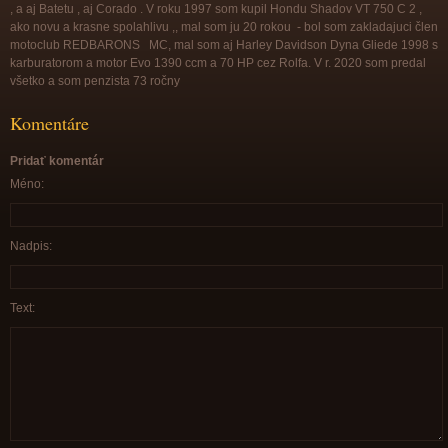
, a aj Batetu , aj Corado . V roku 1997 som kupil Hondu Shadov VT 750 C 2 ,
ako novu a krasne spolahlivu ,, mal som ju 20 rokou - bol som zakladajuci člen
motoclub REDBARONS MC, mal som aj Harley Davidson Dyna Gliede 1998 s
karburatorom a motor Evo 1390 ccm a 70 HP cez Rolfa. V r. 2020 som predal
všetko a som penzista 73 ročny
Komentáre
Pridať komentár
Méno:
Nadpis:
Text: