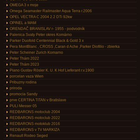
OMEGA 3 x moje
Omega Seamaster Railmaster Aqua Terra r.2006
OPEL VECTRA C 2004 2.2 DTi 92kw
OPINEL a MAM
ORENDAČ BRANISLAV r- 1955 - podvodník
Palenica Svaty Peter okres Komárno
Parker Duofold Centennial Black & Gold 3 x
Pera MontBlanc , CROSS ,Caran d Ache ,Parker Diofilio - zbierka
Peter Scheiner Zurich Komarno
Peter Thám 2022
Peter Thám 2023
Piano Gustav Rösler K. U. K Hof Lieferant r.v.1900
porcelan vaza Wien
Pribuzny rodina
priroda
promocia Sandy
prve CERTINA TITAN v Bratislave
PULI Messer 05
REDBARONS motoclub 2004
REDBARONS motoclub 2022
REDBARONS motoklub 2016
REDBARONS v TV MARKIZA
Renault Rodeo Seged