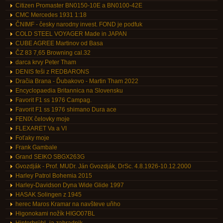
Citizen Promaster BN0150-10E a BN0100-42E
CMC Mercedes 1931 1:18
ČNIMF - česky narodny invest. FOND je podfuk
COLD STEEL VOYAGER Made in JAPAN
CUBE AGREE Martinov od Basa
ČZ 83 7,65 Browning cal.32
darca krvy Peter Tham
DENIS feši z REDBARONS
Dračia Brana - Ďubakovo - Martin Tham 2022
Encyclopaedia Britannica na Slovensku
Favorit F1 ss 1976 Campag.
Favorit F1 ss 1976 shimano Dura ace
FENIX čelovky moje
FLEXARET Va a VI
Foťaky moje
Frank Gambale
Grand SEIKO SBGX263G
Gvozdják - Prof. MUDr. Ján Gvozdják, DrSc. 4.8.1926-10.12.2000
Harley Patrol Bohemia 2015
Harley-Davidson Dyna Wide Glide 1997
HASAK Solingen z 1945
herec Maros Kramar na navšteve uňho
Higonokami nožík HIGO07BL