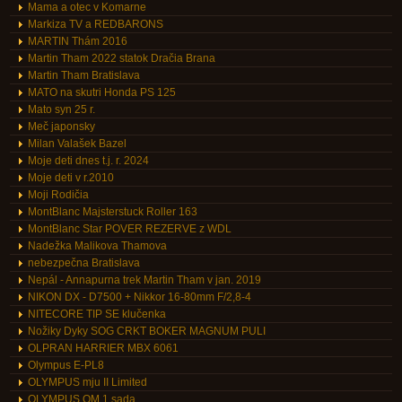
Mama a otec v Komarne
Markiza TV a REDBARONS
MARTIN Thám 2016
Martin Tham 2022 statok Dračia Brana
Martin Tham Bratislava
MATO na skutri Honda PS 125
Mato syn 25 r.
Meč japonsky
Milan Valašek Bazel
Moje deti dnes t.j. r. 2024
Moje deti v r.2010
Moji Rodičia
MontBlanc Majsterstuck Roller 163
MontBlanc Star POVER REZERVE z WDL
Nadežka Malikova Thamova
nebezpečna Bratislava
Nepál - Annapurna trek Martin Tham v jan. 2019
NIKON DX - D7500 + Nikkor 16-80mm F/2,8-4
NITECORE TIP SE klučenka
Nožiky Dyky SOG CRKT BOKER MAGNUM PULI
OLPRAN HARRIER MBX 6061
Olympus E-PL8
OLYMPUS mju II Limited
OLYMPUS OM 1 sada