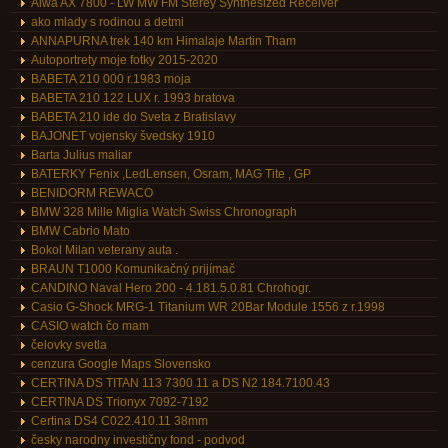
Aiwa AX 7800 - LW MW FM Sterey Synthesized Receiver
ako mlady s rodinou a detmi
ANNAPURNA trek 140 km Himalaje Martin Tham
Autoportrety moje fotky 2015-2020
BABETA 210 000 r.1983 moja
BABETA 210 122 LUX r. 1993 bratova
BABETA 210 ide do Sveta z Bratislavy
BAJONET vojensky švedsky 1910
Barta Julius maliar
BATERKY Fenix ,LedLensen, Osram, MAG Tite , GP
BENIDORM REWACO
BMW 328 Mille Miglia Watch Swiss Chronograph
BMW Cabrio Mato
Bokol Milan veterany auta .
BRAUN T1000 Komunikačný prijímač
CANDINO Naval Hero 200 - 4.181.5.0.81 Chrohogr.
Casio G-Shock MRG-1 Titanium WR 20Bar Module 1556 z r.1998
CASIO watch čo mam
čelovky svetla
cenzura Google Maps Slovensko
CERTINA DS TITAN 113 7300 11 a DS N2 184.7100.43
CERTINA DS Trionyx 7092-7192
Certina DS4 C022.410.11 38mm
česky narodny investičny fond - podvod