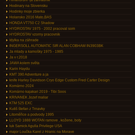
Hinterbrühl -ja zahradnik
Hodinary na Slovensku
Hodinky moje zbierka
Holansko 2016 Mato,BAS
HONDA VT750 C2 Shadow
HYDROSTAV 1975 - 2002 pracoval som
HYDROSTAV vzorny pracovnik
Idylka na záhrade
INGERSOLL AUTOMATIC SIR ALAN COBHAM IN3903BK
Ja mlady a kamošky 1975 - 1985
Ja v r.2018
JAWA kolem světa
Karin Haydu
KMT 390 Adventure a ja
knife Harley Davidson Cryo Edge Custom Fred Carter Design
Komárno 2024
Komárno kajakari 2019 - Tibi Soos
KRIVANEK Jozef maliar
KTM 525 EXC
Kutiš štefan z Trnavky
Litoměřice a podvody 1995
LLOYD 1888 WOTAN ramove , kožene, boty
luk Samick Agulla Privilege USA
major Loučka Karel z Hranic na Morave